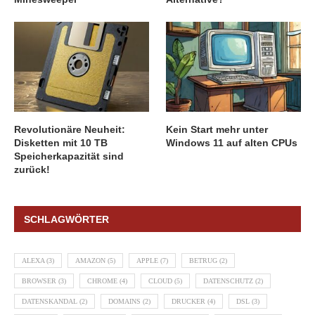
Revolutionäre Neuheit:
Kein Start mehr unter
Disketten mit 10 TB
Windows 11 auf alten CPUs
Speicherkapazität sind
zurück!
SCHLAGWÖRTER
ALEXA
(3)
AMAZON
(5)
APPLE
(7)
BETRUG
(2)
BROWSER
(3)
CHROME
(4)
CLOUD
(5)
DATENSCHUTZ
(2)
DATENSKANDAL
(2)
DOMAINS
(2)
DRUCKER
(4)
DSL
(3)