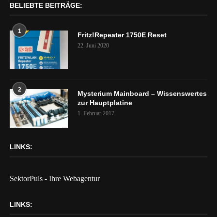
BELIEBTE BEITRÄGE:
1
Fritz!Repeater 1750E Reset
22. Juni 2020
2
Mysterium Mainboard – Wissenswertes
zur Hauptplatine
1. Februar 2017
LINKS:
SektorPuls - Ihre Webagentur
LINKS: