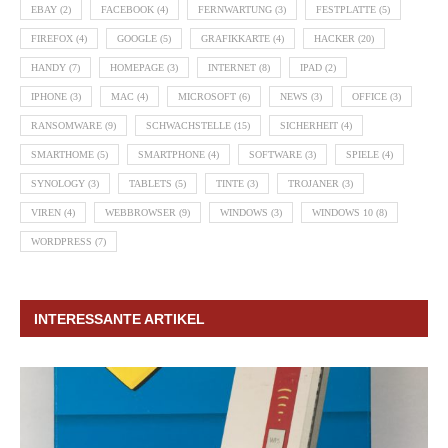
EBAY
(2)
FACEBOOK
(4)
FERNWARTUNG
(3)
FESTPLATTE
(5)
FIREFOX
(4)
GOOGLE
(5)
GRAFIKKARTE
(4)
HACKER
(20)
HANDY
(7)
HOMEPAGE
(3)
INTERNET
(8)
IPAD
(2)
IPHONE
(3)
MAC
(4)
MICROSOFT
(6)
NEWS
(3)
OFFICE
(3)
RANSOMWARE
(9)
SCHWACHSTELLE
(15)
SICHERHEIT
(4)
SMARTHOME
(5)
SMARTPHONE
(4)
SOFTWARE
(3)
SPIELE
(4)
SYNOLOGY
(3)
TABLETS
(5)
TINTE
(3)
TROJANER
(3)
VIREN
(4)
WEBBROWSER
(9)
WINDOWS
(3)
WINDOWS 10
(8)
WORDPRESS
(7)
INTERESSANTE ARTIKEL