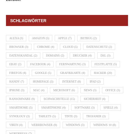
SCHLAGWÖRTER
ALEXA
(3)
AMAZON
(5)
APPLE
(7)
BETRUG
(2)
BROWSER
(3)
CHROME
(4)
CLOUD
(5)
DATENSCHUTZ
(2)
DATENSKANDAL
(2)
DOMAINS
(2)
DRUCKER
(4)
DSL
(3)
EBAY
(2)
FACEBOOK
(4)
FERNWARTUNG
(3)
FESTPLATTE
(5)
FIREFOX
(4)
GOOGLE
(5)
GRAFIKKARTE
(4)
HACKER
(20)
HANDY
(7)
HOMEPAGE
(3)
INTERNET
(8)
IPAD
(2)
IPHONE
(3)
MAC
(4)
MICROSOFT
(6)
NEWS
(3)
OFFICE
(3)
RANSOMWARE
(9)
SCHWACHSTELLE
(15)
SICHERHEIT
(4)
SMARTHOME
(5)
SMARTPHONE
(4)
SOFTWARE
(3)
SPIELE
(4)
SYNOLOGY
(3)
TABLETS
(5)
TINTE
(3)
TROJANER
(3)
VIREN
(4)
WEBBROWSER
(9)
WINDOWS
(3)
WINDOWS 10
(8)
WORDPRESS
(7)