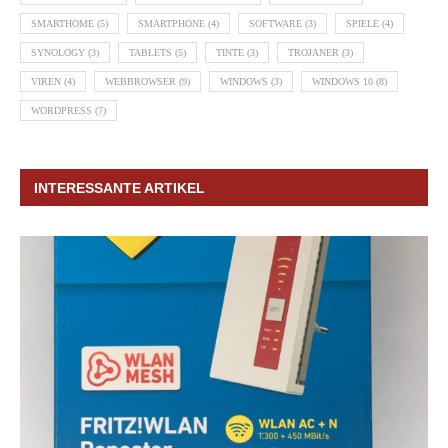
SMARTHOME
(5)
SMARTPHONE
(4)
SOFTWARE
(3)
SPIELE
(4)
SYNOLOGY
(3)
TABLETS
(5)
TINTE
(3)
TROJANER
(3)
VIREN
(4)
WEBBROWSER
(9)
WINDOWS
(3)
WINDOWS 10
(8)
WORDPRESS
(7)
INTERESSANTE ARTIKEL