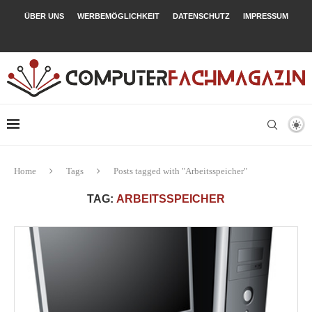
ÜBER UNS
WERBEMÖGLICHKEIT
DATENSCHUTZ
IMPRESSUM
Home
Tags
Posts tagged with "Arbeitsspeicher"
TAG:
ARBEITSSPEICHER