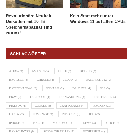
Revolutionäre Neuheit:
Kein Start mehr unter
Disketten mit 10 TB
Windows 11 auf alten CPUs
Speicherkapazität sind
zurück!
SCHLAGWÖRTER
ALEXA
(3)
AMAZON
(5)
APPLE
(7)
BETRUG
(2)
BROWSER
(3)
CHROME
(4)
CLOUD
(5)
DATENSCHUTZ
(2)
DATENSKANDAL
(2)
DOMAINS
(2)
DRUCKER
(4)
DSL
(3)
EBAY
(2)
FACEBOOK
(4)
FERNWARTUNG
(3)
FESTPLATTE
(5)
FIREFOX
(4)
GOOGLE
(5)
GRAFIKKARTE
(4)
HACKER
(20)
HANDY
(7)
HOMEPAGE
(3)
INTERNET
(8)
IPAD
(2)
IPHONE
(3)
MAC
(4)
MICROSOFT
(6)
NEWS
(3)
OFFICE
(3)
RANSOMWARE
(9)
SCHWACHSTELLE
(15)
SICHERHEIT
(4)