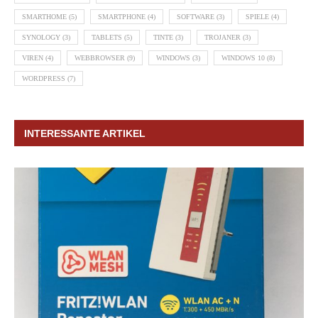
SMARTHOME
(5)
SMARTPHONE
(4)
SOFTWARE
(3)
SPIELE
(4)
SYNOLOGY
(3)
TABLETS
(5)
TINTE
(3)
TROJANER
(3)
VIREN
(4)
WEBBROWSER
(9)
WINDOWS
(3)
WINDOWS 10
(8)
WORDPRESS
(7)
INTERESSANTE ARTIKEL