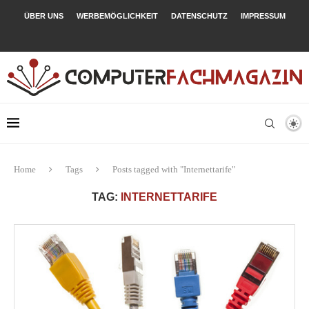
ÜBER UNS
WERBEMÖGLICHKEIT
DATENSCHUTZ
IMPRESSUM
Home
Tags
Posts tagged with "Internettarife"
TAG:
INTERNETTARIFE