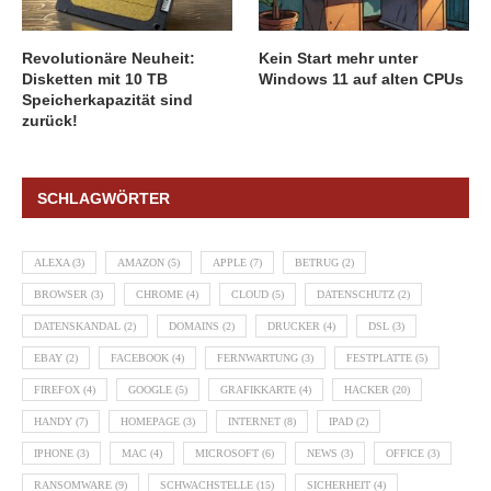
Revolutionäre Neuheit:
Kein Start mehr unter
Disketten mit 10 TB
Windows 11 auf alten CPUs
Speicherkapazität sind
zurück!
SCHLAGWÖRTER
ALEXA
(3)
AMAZON
(5)
APPLE
(7)
BETRUG
(2)
BROWSER
(3)
CHROME
(4)
CLOUD
(5)
DATENSCHUTZ
(2)
DATENSKANDAL
(2)
DOMAINS
(2)
DRUCKER
(4)
DSL
(3)
EBAY
(2)
FACEBOOK
(4)
FERNWARTUNG
(3)
FESTPLATTE
(5)
FIREFOX
(4)
GOOGLE
(5)
GRAFIKKARTE
(4)
HACKER
(20)
HANDY
(7)
HOMEPAGE
(3)
INTERNET
(8)
IPAD
(2)
IPHONE
(3)
MAC
(4)
MICROSOFT
(6)
NEWS
(3)
OFFICE
(3)
RANSOMWARE
(9)
SCHWACHSTELLE
(15)
SICHERHEIT
(4)