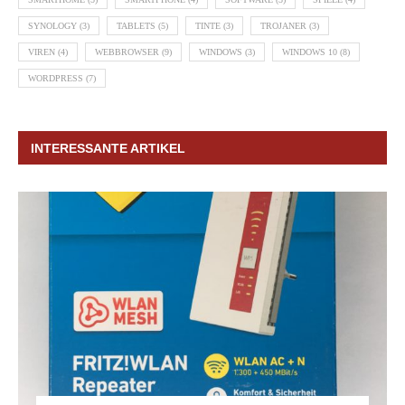
SYNOLOGY
(3)
TABLETS
(5)
TINTE
(3)
TROJANER
(3)
VIREN
(4)
WEBBROWSER
(9)
WINDOWS
(3)
WINDOWS 10
(8)
WORDPRESS
(7)
INTERESSANTE ARTIKEL