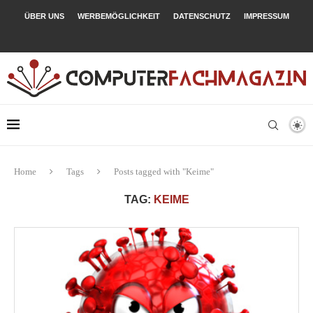
ÜBER UNS
WERBEMÖGLICHKEIT
DATENSCHUTZ
IMPRESSUM
Home
Tags
Posts tagged with "Keime"
TAG:
KEIME