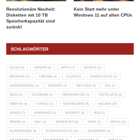
Revolutionäre Neuheit:
Kein Start mehr unter
Disketten mit 10 TB
Windows 11 auf alten CPUs
Speicherkapazität sind
zurück!
SCHLAGWÖRTER
ALEXA
(3)
AMAZON
(5)
APPLE
(7)
BETRUG
(2)
BROWSER
(3)
CHROME
(4)
CLOUD
(5)
DATENSCHUTZ
(2)
DATENSKANDAL
(2)
DOMAINS
(2)
DRUCKER
(4)
DSL
(3)
EBAY
(2)
FACEBOOK
(4)
FERNWARTUNG
(3)
FESTPLATTE
(5)
FIREFOX
(4)
GOOGLE
(5)
GRAFIKKARTE
(4)
HACKER
(20)
HANDY
(7)
HOMEPAGE
(3)
INTERNET
(8)
IPAD
(2)
IPHONE
(3)
MAC
(4)
MICROSOFT
(6)
NEWS
(3)
OFFICE
(3)
RANSOMWARE
(9)
SCHWACHSTELLE
(15)
SICHERHEIT
(4)
SMARTHOME
(5)
SMARTPHONE
(4)
SOFTWARE
(3)
SPIELE
(4)