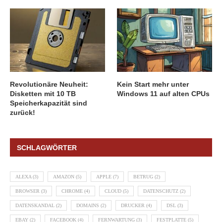
Revolutionäre Neuheit:
Kein Start mehr unter
Disketten mit 10 TB
Windows 11 auf alten CPUs
Speicherkapazität sind
zurück!
SCHLAGWÖRTER
ALEXA
(3)
AMAZON
(5)
APPLE
(7)
BETRUG
(2)
BROWSER
(3)
CHROME
(4)
CLOUD
(5)
DATENSCHUTZ
(2)
DATENSKANDAL
(2)
DOMAINS
(2)
DRUCKER
(4)
DSL
(3)
EBAY
(2)
FACEBOOK
(4)
FERNWARTUNG
(3)
FESTPLATTE
(5)