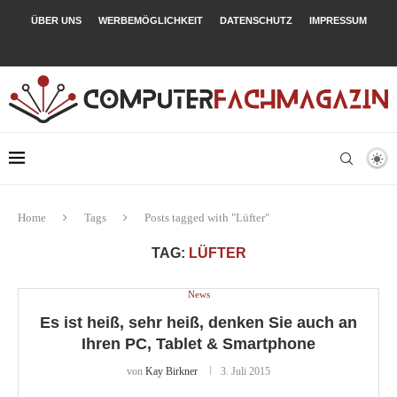
ÜBER UNS
WERBEMÖGLICHKEIT
DATENSCHUTZ
IMPRESSUM
Home
Tags
Posts tagged with "Lüfter"
TAG:
LÜFTER
News
Es ist heiß, sehr heiß, denken Sie auch an
Ihren PC, Tablet & Smartphone
von
Kay Birkner
3. Juli 2015