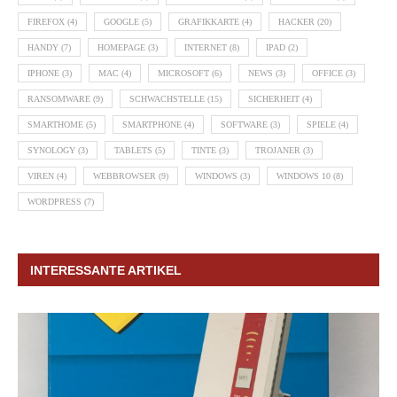
FIREFOX
(4)
GOOGLE
(5)
GRAFIKKARTE
(4)
HACKER
(20)
HANDY
(7)
HOMEPAGE
(3)
INTERNET
(8)
IPAD
(2)
IPHONE
(3)
MAC
(4)
MICROSOFT
(6)
NEWS
(3)
OFFICE
(3)
RANSOMWARE
(9)
SCHWACHSTELLE
(15)
SICHERHEIT
(4)
SMARTHOME
(5)
SMARTPHONE
(4)
SOFTWARE
(3)
SPIELE
(4)
SYNOLOGY
(3)
TABLETS
(5)
TINTE
(3)
TROJANER
(3)
VIREN
(4)
WEBBROWSER
(9)
WINDOWS
(3)
WINDOWS 10
(8)
WORDPRESS
(7)
INTERESSANTE ARTIKEL