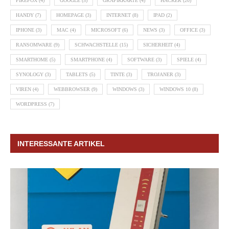
FIREFOX
(4)
GOOGLE
(5)
GRAFIKKARTE
(4)
HACKER
(20)
HANDY
(7)
HOMEPAGE
(3)
INTERNET
(8)
IPAD
(2)
IPHONE
(3)
MAC
(4)
MICROSOFT
(6)
NEWS
(3)
OFFICE
(3)
RANSOMWARE
(9)
SCHWACHSTELLE
(15)
SICHERHEIT
(4)
SMARTHOME
(5)
SMARTPHONE
(4)
SOFTWARE
(3)
SPIELE
(4)
SYNOLOGY
(3)
TABLETS
(5)
TINTE
(3)
TROJANER
(3)
VIREN
(4)
WEBBROWSER
(9)
WINDOWS
(3)
WINDOWS 10
(8)
WORDPRESS
(7)
INTERESSANTE ARTIKEL