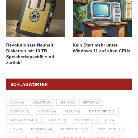
Revolutionäre Neuheit:
Kein Start mehr unter
Disketten mit 10 TB
Windows 11 auf alten CPUs
Speicherkapazität sind
zurück!
SCHLAGWÖRTER
ALEXA
(3)
AMAZON
(5)
APPLE
(7)
BETRUG
(2)
BROWSER
(3)
CHROME
(4)
CLOUD
(5)
DATENSCHUTZ
(2)
DATENSKANDAL
(2)
DOMAINS
(2)
DRUCKER
(4)
DSL
(3)
EBAY
(2)
FACEBOOK
(4)
FERNWARTUNG
(3)
FESTPLATTE
(5)