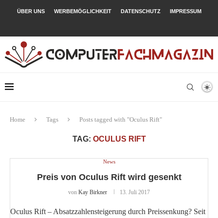
ÜBER UNS
WERBEMÖGLICHKEIT
DATENSCHUTZ
IMPRESSUM
Home
Tags
Posts tagged with "Oculus Rift"
TAG:
OCULUS RIFT
News
Preis von Oculus Rift wird gesenkt
von
Kay Birkner
13. Juli 2017
Oculus Rift – Absatzzahlensteigerung durch Preissenkung? Seit