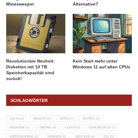
Minesweeper
Alternative?
Revolutionäre Neuheit:
Kein Start mehr unter
Disketten mit 10 TB
Windows 11 auf alten CPUs
Speicherkapazität sind
zurück!
SCHLAGWÖRTER
ALEXA
(3)
AMAZON
(5)
APPLE
(7)
BETRUG
(2)
BROWSER
(3)
CHROME
(4)
CLOUD
(5)
DATENSCHUTZ
(2)
DATENSKANDAL
(2)
DOMAINS
(2)
DRUCKER
(4)
DSL
(3)