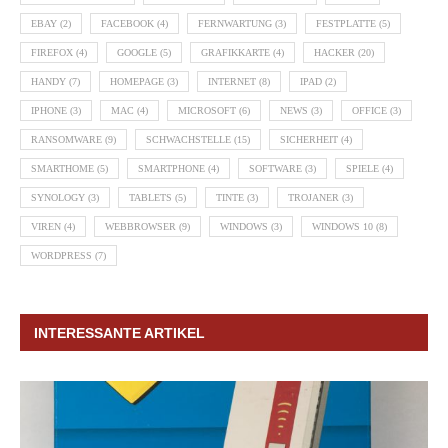
EBAY
(2)
FACEBOOK
(4)
FERNWARTUNG
(3)
FESTPLATTE
(5)
FIREFOX
(4)
GOOGLE
(5)
GRAFIKKARTE
(4)
HACKER
(20)
HANDY
(7)
HOMEPAGE
(3)
INTERNET
(8)
IPAD
(2)
IPHONE
(3)
MAC
(4)
MICROSOFT
(6)
NEWS
(3)
OFFICE
(3)
RANSOMWARE
(9)
SCHWACHSTELLE
(15)
SICHERHEIT
(4)
SMARTHOME
(5)
SMARTPHONE
(4)
SOFTWARE
(3)
SPIELE
(4)
SYNOLOGY
(3)
TABLETS
(5)
TINTE
(3)
TROJANER
(3)
VIREN
(4)
WEBBROWSER
(9)
WINDOWS
(3)
WINDOWS 10
(8)
WORDPRESS
(7)
INTERESSANTE ARTIKEL