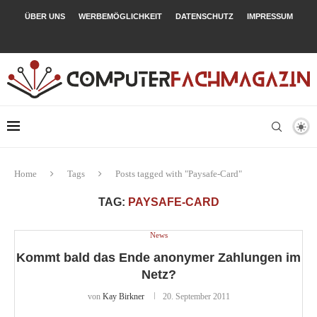
ÜBER UNS
WERBEMÖGLICHKEIT
DATENSCHUTZ
IMPRESSUM
Home
Tags
Posts tagged with "Paysafe-Card"
TAG:
PAYSAFE-CARD
News
Kommt bald das Ende anonymer Zahlungen im
Netz?
von
Kay Birkner
20. September 2011