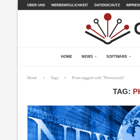
ÜBER UNS
WERBEMÖGLICHKEIT
DATENSCHUTZ
IMPRES
HOME
NEWS
SOFTWARE
Home
Tags
Posts tagged with "Photosynth"
TAG:
P