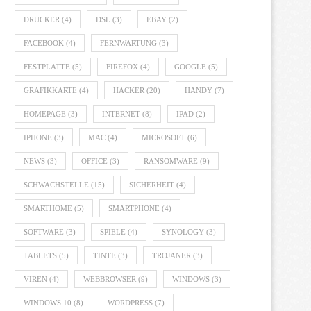
DRUCKER
(4)
DSL
(3)
EBAY
(2)
FACEBOOK
(4)
FERNWARTUNG
(3)
FESTPLATTE
(5)
FIREFOX
(4)
GOOGLE
(5)
GRAFIKKARTE
(4)
HACKER
(20)
HANDY
(7)
HOMEPAGE
(3)
INTERNET
(8)
IPAD
(2)
IPHONE
(3)
MAC
(4)
MICROSOFT
(6)
NEWS
(3)
OFFICE
(3)
RANSOMWARE
(9)
SCHWACHSTELLE
(15)
SICHERHEIT
(4)
SMARTHOME
(5)
SMARTPHONE
(4)
SOFTWARE
(3)
SPIELE
(4)
SYNOLOGY
(3)
TABLETS
(5)
TINTE
(3)
TROJANER
(3)
VIREN
(4)
WEBBROWSER
(9)
WINDOWS
(3)
WINDOWS 10
(8)
WORDPRESS
(7)