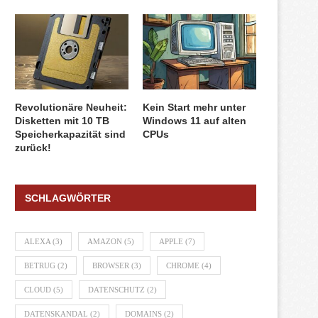
Revolutionäre Neuheit:
Kein Start mehr unter
Disketten mit 10 TB
Windows 11 auf alten
Speicherkapazität sind
CPUs
zurück!
SCHLAGWÖRTER
ALEXA
(3)
AMAZON
(5)
APPLE
(7)
BETRUG
(2)
BROWSER
(3)
CHROME
(4)
CLOUD
(5)
DATENSCHUTZ
(2)
DATENSKANDAL
(2)
DOMAINS
(2)