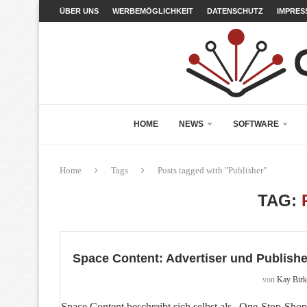
ÜBER UNS
WERBEMÖGLICHKEIT
DATENSCHUTZ
IMPRES
HOME
NEWS
SOFTWARE
Home
Tags
Posts tagged with "Publisher"
TAG:
Space Content: Advertiser und Publish
von
Kay Birk
Space Content beschreibt sich selbst als „One-Stop-Sho