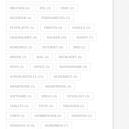
DRUCKER
(4)
DSL
(3)
EBAY
(2)
FACEBOOK
(4)
FERNWARTUNG
(3)
FESTPLATTE
(5)
FIREFOX
(4)
GOOGLE
(5)
GRAFIKKARTE
(4)
HACKER
(20)
HANDY
(7)
HOMEPAGE
(3)
INTERNET
(8)
IPAD
(2)
IPHONE
(3)
MAC
(4)
MICROSOFT
(6)
NEWS
(3)
OFFICE
(3)
RANSOMWARE
(9)
SCHWACHSTELLE
(15)
SICHERHEIT
(4)
SMARTHOME
(5)
SMARTPHONE
(4)
SOFTWARE
(3)
SPIELE
(4)
SYNOLOGY
(3)
TABLETS
(5)
TINTE
(3)
TROJANER
(3)
VIREN
(4)
WEBBROWSER
(9)
WINDOWS
(3)
WINDOWS 10
(8)
WORDPRESS
(7)