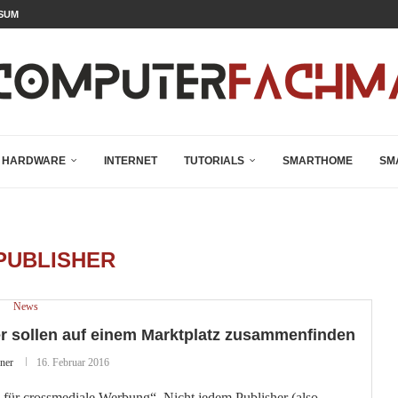
SUM
HARDWARE
INTERNET
TUTORIALS
SMARTHOME
SM
PUBLISHER
News
er sollen auf einem Marktplatz zusammenfinden
ner
16. Februar 2016
p für crossmediale Werbung“. Nicht jedem Publisher (also …