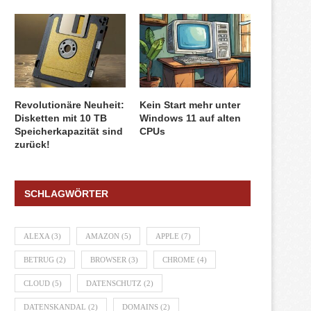
Revolutionäre Neuheit:
Kein Start mehr unter
Disketten mit 10 TB
Windows 11 auf alten
Speicherkapazität sind
CPUs
zurück!
SCHLAGWÖRTER
ALEXA
(3)
AMAZON
(5)
APPLE
(7)
BETRUG
(2)
BROWSER
(3)
CHROME
(4)
CLOUD
(5)
DATENSCHUTZ
(2)
DATENSKANDAL
(2)
DOMAINS
(2)