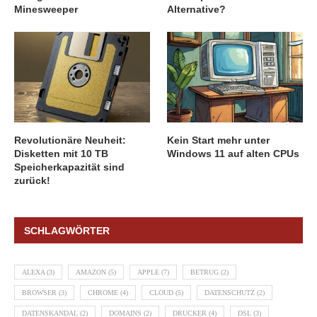
Minesweeper
Alternative?
Revolutionäre Neuheit:
Kein Start mehr unter
Disketten mit 10 TB
Windows 11 auf alten CPUs
Speicherkapazität sind
zurück!
SCHLAGWÖRTER
ALEXA
(3)
AMAZON
(5)
APPLE
(7)
BETRUG
(2)
BROWSER
(3)
CHROME
(4)
CLOUD
(5)
DATENSCHUTZ
(2)
DATENSKANDAL
(2)
DOMAINS
(2)
DRUCKER
(4)
DSL
(3)