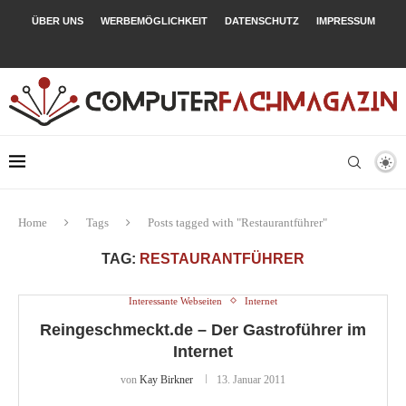
ÜBER UNS
WERBEMÖGLICHKEIT
DATENSCHUTZ
IMPRESSUM
Home
Tags
Posts tagged with "Restaurantführer"
TAG:
RESTAURANTFÜHRER
Interessante Webseiten
Internet
Reingeschmeckt.de – Der Gastroführer im
Internet
von
Kay Birkner
13. Januar 2011