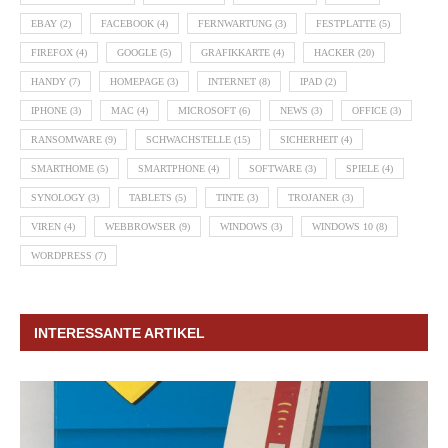
EBAY
(2)
FACEBOOK
(4)
FERNWARTUNG
(3)
FESTPLATTE
(5)
FIREFOX
(4)
GOOGLE
(5)
GRAFIKKARTE
(4)
HACKER
(20)
HANDY
(7)
HOMEPAGE
(3)
INTERNET
(8)
IPAD
(2)
IPHONE
(3)
MAC
(4)
MICROSOFT
(6)
NEWS
(3)
OFFICE
(3)
RANSOMWARE
(9)
SCHWACHSTELLE
(15)
SICHERHEIT
(4)
SMARTHOME
(5)
SMARTPHONE
(4)
SOFTWARE
(3)
SPIELE
(4)
SYNOLOGY
(3)
TABLETS
(5)
TINTE
(3)
TROJANER
(3)
VIREN
(4)
WEBBROWSER
(9)
WINDOWS
(3)
WINDOWS 10
(8)
WORDPRESS
(7)
INTERESSANTE ARTIKEL