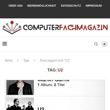
ÜBER UNS
WERBEMÖGLICHKEIT
DATENSCHUTZ
IMPRESSUM
Home
Tags
Posts tagged with "U2"
TAG:
U2