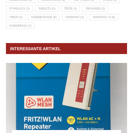
SYNOLOGY
(3)
TABLETS
(5)
TINTE
(3)
TROJANER
(3)
VIREN
(4)
WEBBROWSER
(9)
WINDOWS
(3)
WINDOWS 10
(8)
WORDPRESS
(7)
INTERESSANTE ARTIKEL