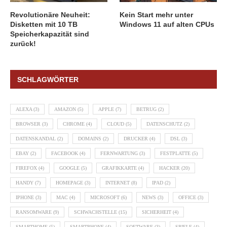
Revolutionäre Neuheit:
Kein Start mehr unter
Disketten mit 10 TB
Windows 11 auf alten CPUs
Speicherkapazität sind
zurück!
SCHLAGWÖRTER
ALEXA
(3)
AMAZON
(5)
APPLE
(7)
BETRUG
(2)
BROWSER
(3)
CHROME
(4)
CLOUD
(5)
DATENSCHUTZ
(2)
DATENSKANDAL
(2)
DOMAINS
(2)
DRUCKER
(4)
DSL
(3)
EBAY
(2)
FACEBOOK
(4)
FERNWARTUNG
(3)
FESTPLATTE
(5)
FIREFOX
(4)
GOOGLE
(5)
GRAFIKKARTE
(4)
HACKER
(20)
HANDY
(7)
HOMEPAGE
(3)
INTERNET
(8)
IPAD
(2)
IPHONE
(3)
MAC
(4)
MICROSOFT
(6)
NEWS
(3)
OFFICE
(3)
RANSOMWARE
(9)
SCHWACHSTELLE
(15)
SICHERHEIT
(4)
SMARTHOME
(5)
SMARTPHONE
(4)
SOFTWARE
(3)
SPIELE
(4)