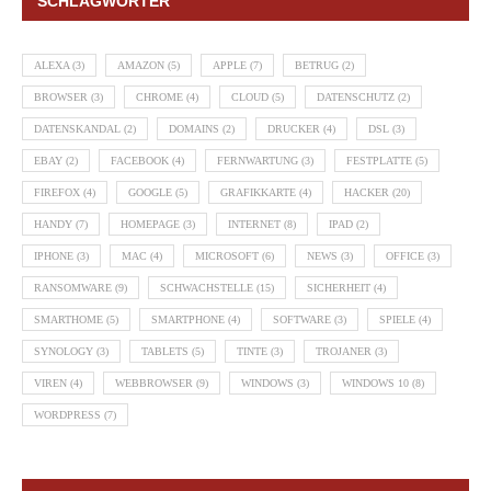
SCHLAGWÖRTER
ALEXA
(3)
AMAZON
(5)
APPLE
(7)
BETRUG
(2)
BROWSER
(3)
CHROME
(4)
CLOUD
(5)
DATENSCHUTZ
(2)
DATENSKANDAL
(2)
DOMAINS
(2)
DRUCKER
(4)
DSL
(3)
EBAY
(2)
FACEBOOK
(4)
FERNWARTUNG
(3)
FESTPLATTE
(5)
FIREFOX
(4)
GOOGLE
(5)
GRAFIKKARTE
(4)
HACKER
(20)
HANDY
(7)
HOMEPAGE
(3)
INTERNET
(8)
IPAD
(2)
IPHONE
(3)
MAC
(4)
MICROSOFT
(6)
NEWS
(3)
OFFICE
(3)
RANSOMWARE
(9)
SCHWACHSTELLE
(15)
SICHERHEIT
(4)
SMARTHOME
(5)
SMARTPHONE
(4)
SOFTWARE
(3)
SPIELE
(4)
SYNOLOGY
(3)
TABLETS
(5)
TINTE
(3)
TROJANER
(3)
VIREN
(4)
WEBBROWSER
(9)
WINDOWS
(3)
WINDOWS 10
(8)
WORDPRESS
(7)