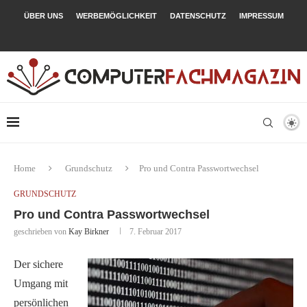
ÜBER UNS
WERBEMÖGLICHKEIT
DATENSCHUTZ
IMPRESSUM
Home
Grundschutz
Pro und Contra Passwortwechsel
GRUNDSCHUTZ
Pro und Contra Passwortwechsel
geschrieben von
Kay Birkner
7. Februar 2017
Der sichere
Umgang mit
persönlichen