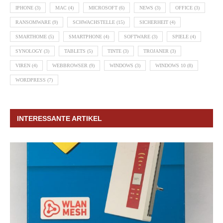
IPHONE
(3)
MAC
(4)
MICROSOFT
(6)
NEWS
(3)
OFFICE
(3)
RANSOMWARE
(9)
SCHWACHSTELLE
(15)
SICHERHEIT
(4)
SMARTHOME
(5)
SMARTPHONE
(4)
SOFTWARE
(3)
SPIELE
(4)
SYNOLOGY
(3)
TABLETS
(5)
TINTE
(3)
TROJANER
(3)
VIREN
(4)
WEBBROWSER
(9)
WINDOWS
(3)
WINDOWS 10
(8)
WORDPRESS
(7)
INTERESSANTE ARTIKEL