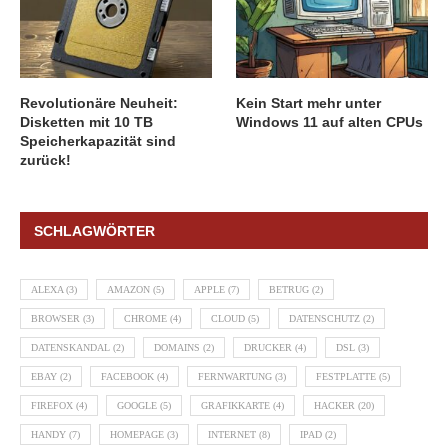
Revolutionäre Neuheit:
Kein Start mehr unter
Disketten mit 10 TB
Windows 11 auf alten CPUs
Speicherkapazität sind
zurück!
SCHLAGWÖRTER
ALEXA
(3)
AMAZON
(5)
APPLE
(7)
BETRUG
(2)
BROWSER
(3)
CHROME
(4)
CLOUD
(5)
DATENSCHUTZ
(2)
DATENSKANDAL
(2)
DOMAINS
(2)
DRUCKER
(4)
DSL
(3)
EBAY
(2)
FACEBOOK
(4)
FERNWARTUNG
(3)
FESTPLATTE
(5)
FIREFOX
(4)
GOOGLE
(5)
GRAFIKKARTE
(4)
HACKER
(20)
HANDY
(7)
HOMEPAGE
(3)
INTERNET
(8)
IPAD
(2)