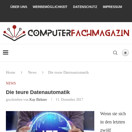
ÜBER UNS
WERBEMÖGLICHKEIT
DATENSCHUTZ
IMPRESSUM
Home
News
Die teure Datenautomatik
NEWS
Die teure Datenautomatik
geschrieben von
Kay Birkner
11. Dezember 2017
Wenn sie sich
in den letzten
zwölf