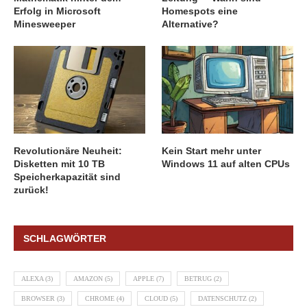
Erfolg in Microsoft
Homespots eine
Minesweeper
Alternative?
Revolutionäre Neuheit:
Kein Start mehr unter
Disketten mit 10 TB
Windows 11 auf alten CPUs
Speicherkapazität sind
zurück!
SCHLAGWÖRTER
ALEXA
(3)
AMAZON
(5)
APPLE
(7)
BETRUG
(2)
BROWSER
(3)
CHROME
(4)
CLOUD
(5)
DATENSCHUTZ
(2)