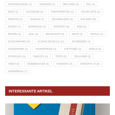
DATENSKANDAL
(2)
DOMAINS
(2)
DRUCKER
(4)
DSL
(3)
EBAY
(2)
FACEBOOK
(4)
FERNWARTUNG
(3)
FESTPLATTE
(5)
FIREFOX
(4)
GOOGLE
(5)
GRAFIKKARTE
(4)
HACKER
(20)
HANDY
(7)
HOMEPAGE
(3)
INTERNET
(8)
IPAD
(2)
IPHONE
(3)
MAC
(4)
MICROSOFT
(6)
NEWS
(3)
OFFICE
(3)
RANSOMWARE
(9)
SCHWACHSTELLE
(15)
SICHERHEIT
(4)
SMARTHOME
(5)
SMARTPHONE
(4)
SOFTWARE
(3)
SPIELE
(4)
SYNOLOGY
(3)
TABLETS
(5)
TINTE
(3)
TROJANER
(3)
VIREN
(4)
WEBBROWSER
(9)
WINDOWS
(3)
WINDOWS 10
(8)
WORDPRESS
(7)
INTERESSANTE ARTIKEL