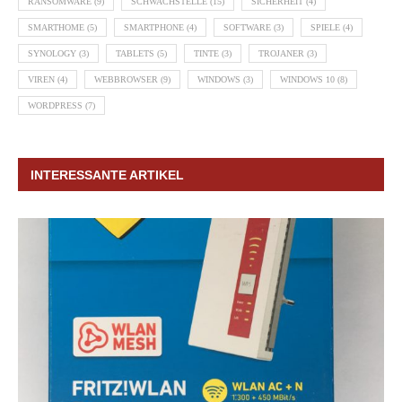
RANSOMWARE
(9)
SCHWACHSTELLE
(15)
SICHERHEIT
(4)
SMARTHOME
(5)
SMARTPHONE
(4)
SOFTWARE
(3)
SPIELE
(4)
SYNOLOGY
(3)
TABLETS
(5)
TINTE
(3)
TROJANER
(3)
VIREN
(4)
WEBBROWSER
(9)
WINDOWS
(3)
WINDOWS 10
(8)
WORDPRESS
(7)
INTERESSANTE ARTIKEL