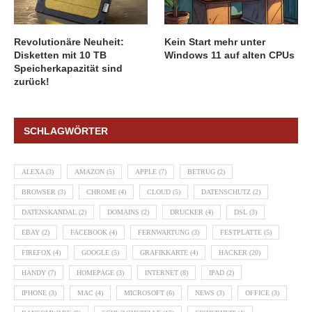
Revolutionäre Neuheit:
Kein Start mehr unter
Disketten mit 10 TB
Windows 11 auf alten CPUs
Speicherkapazität sind
zurück!
SCHLAGWÖRTER
ALEXA
(3)
AMAZON
(5)
APPLE
(7)
BETRUG
(2)
BROWSER
(3)
CHROME
(4)
CLOUD
(5)
DATENSCHUTZ
(2)
DATENSKANDAL
(2)
DOMAINS
(2)
DRUCKER
(4)
DSL
(3)
EBAY
(2)
FACEBOOK
(4)
FERNWARTUNG
(3)
FESTPLATTE
(5)
FIREFOX
(4)
GOOGLE
(5)
GRAFIKKARTE
(4)
HACKER
(20)
HANDY
(7)
HOMEPAGE
(3)
INTERNET
(8)
IPAD
(2)
IPHONE
(3)
MAC
(4)
MICROSOFT
(6)
NEWS
(3)
OFFICE
(3)