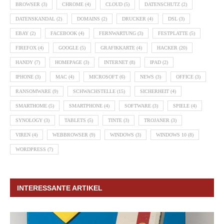
BROWSER
(3)
CHROME
(4)
CLOUD
(5)
DATENSCHUTZ
(2)
DATENSKANDAL
(2)
DOMAINS
(2)
DRUCKER
(4)
DSL
(3)
EBAY
(2)
FACEBOOK
(4)
FERNWARTUNG
(3)
FESTPLATTE
(5)
FIREFOX
(4)
GOOGLE
(5)
GRAFIKKARTE
(4)
HACKER
(20)
HANDY
(7)
HOMEPAGE
(3)
INTERNET
(8)
IPAD
(2)
IPHONE
(3)
MAC
(4)
MICROSOFT
(6)
NEWS
(3)
OFFICE
(3)
RANSOMWARE
(9)
SCHWACHSTELLE
(15)
SICHERHEIT
(4)
SMARTHOME
(5)
SMARTPHONE
(4)
SOFTWARE
(3)
SPIELE
(4)
SYNOLOGY
(3)
TABLETS
(5)
TINTE
(3)
TROJANER
(3)
VIREN
(4)
WEBBROWSER
(9)
WINDOWS
(3)
WINDOWS 10
(8)
WORDPRESS
(7)
INTERESSANTE ARTIKEL