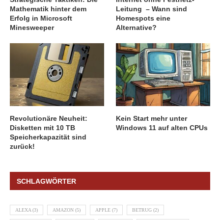
Mathematik hinter dem
Leitung – Wann sind
Erfolg in Microsoft
Homespots eine
Minesweeper
Alternative?
Revolutionäre Neuheit:
Kein Start mehr unter
Disketten mit 10 TB
Windows 11 auf alten CPUs
Speicherkapazität sind
zurück!
SCHLAGWÖRTER
ALEXA
(3)
AMAZON
(5)
APPLE
(7)
BETRUG
(2)