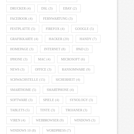
DRUCKER
(4)
DSL
(3)
EBAY
(2)
FACEBOOK
(4)
FERNWARTUNG
(3)
FESTPLATTE
(5)
FIREFOX
(4)
GOOGLE
(5)
GRAFIKKARTE
(4)
HACKER
(20)
HANDY
(7)
HOMEPAGE
(3)
INTERNET
(8)
IPAD
(2)
IPHONE
(3)
MAC
(4)
MICROSOFT
(6)
NEWS
(3)
OFFICE
(3)
RANSOMWARE
(9)
SCHWACHSTELLE
(15)
SICHERHEIT
(4)
SMARTHOME
(5)
SMARTPHONE
(4)
SOFTWARE
(3)
SPIELE
(4)
SYNOLOGY
(3)
TABLETS
(5)
TINTE
(3)
TROJANER
(3)
VIREN
(4)
WEBBROWSER
(9)
WINDOWS
(3)
WINDOWS 10
(8)
WORDPRESS
(7)