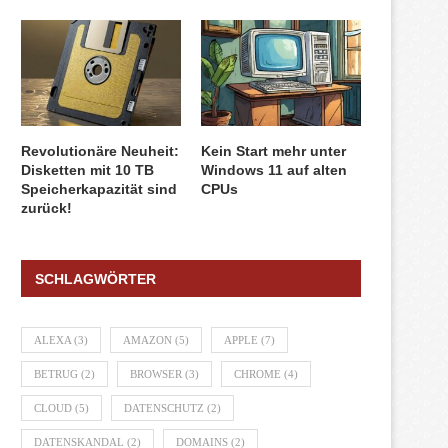
Revolutionäre Neuheit:
Kein Start mehr unter
Disketten mit 10 TB
Windows 11 auf alten
Speicherkapazität sind
CPUs
zurück!
Strategische Taktiken: Die
Internet ohne Festnetz-Le
SCHLAGWÖRTER
Mathematik hinter dem Erfolg in...
Wann sind Homespots ei
16. Juli 2024
4. April 2024
ALEXA
(3)
AMAZON
(5)
APPLE
(7)
BETRUG
(2)
BROWSER
(3)
CHROME
(4)
CLOUD
(5)
DATENSCHUTZ
(2)
DATENSKANDAL
(2)
DOMAINS
(2)