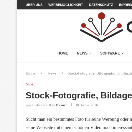
ÜBER UNS
WERBEMÖGLICHKEIT
DATENSCHUTZ
IMPRES
HOME
NEWS
SOFTWARE
Home
News
Stock-Fotografie, Bildagentur Fotolia.d
NEWS
Stock-Fotografie, Bildage
geschrieben von
Kay Birkner
18. Januar 2016
Sucht man ein bestimmtes Foto für seine Werbung oder
seine Webseite mit einem schönen Video noch interessante