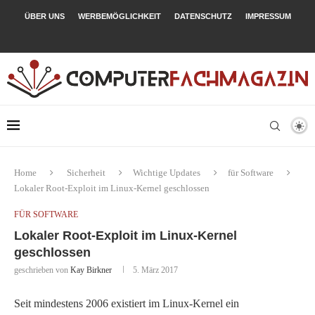
ÜBER UNS
WERBEMÖGLICHKEIT
DATENSCHUTZ
IMPRESSUM
Home
Sicherheit
Wichtige Updates
für Software
Lokaler Root-Exploit im Linux-Kernel geschlossen
FÜR SOFTWARE
Lokaler Root-Exploit im Linux-Kernel
geschlossen
geschrieben von
Kay Birkner
5. März 2017
Seit mindestens 2006 existiert im Linux-Kernel ein