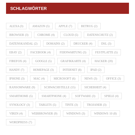
SCHLAGWÖRTER
ALEXA
(3)
AMAZON
(5)
APPLE
(7)
BETRUG
(2)
BROWSER
(3)
CHROME
(4)
CLOUD
(5)
DATENSCHUTZ
(2)
DATENSKANDAL
(2)
DOMAINS
(2)
DRUCKER
(4)
DSL
(3)
EBAY
(2)
FACEBOOK
(4)
FERNWARTUNG
(3)
FESTPLATTE
(5)
FIREFOX
(4)
GOOGLE
(5)
GRAFIKKARTE
(4)
HACKER
(20)
HANDY
(7)
HOMEPAGE
(3)
INTERNET
(8)
IPAD
(2)
IPHONE
(3)
MAC
(4)
MICROSOFT
(6)
NEWS
(3)
OFFICE
(3)
RANSOMWARE
(9)
SCHWACHSTELLE
(15)
SICHERHEIT
(4)
SMARTHOME
(5)
SMARTPHONE
(4)
SOFTWARE
(3)
SPIELE
(4)
SYNOLOGY
(3)
TABLETS
(5)
TINTE
(3)
TROJANER
(3)
VIREN
(4)
WEBBROWSER
(9)
WINDOWS
(3)
WINDOWS 10
(8)
WORDPRESS
(7)