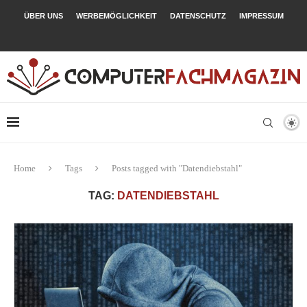
ÜBER UNS
WERBEMÖGLICHKEIT
DATENSCHUTZ
IMPRESSUM
Home
Tags
Posts tagged with "Datendiebstahl"
TAG:
DATENDIEBSTAHL