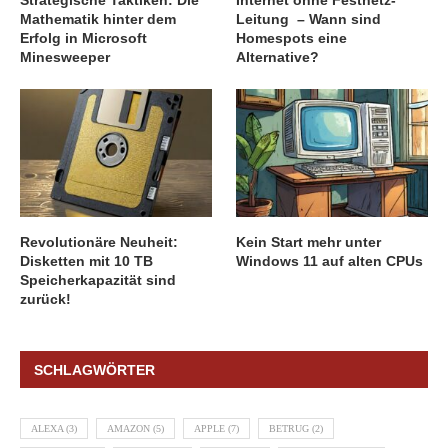
Strategische Taktiken: Die
Internet ohne Festnetz-
Mathematik hinter dem
Leitung – Wann sind
Erfolg in Microsoft
Homespots eine
Minesweeper
Alternative?
Revolutionäre Neuheit:
Kein Start mehr unter
Disketten mit 10 TB
Windows 11 auf alten CPUs
Speicherkapazität sind
zurück!
SCHLAGWÖRTER
ALEXA
(3)
AMAZON
(5)
APPLE
(7)
BETRUG
(2)