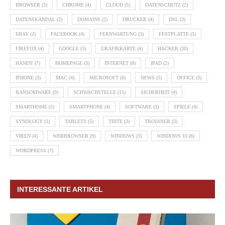
BROWSER
(3)
CHROME
(4)
CLOUD
(5)
DATENSCHUTZ
(2)
DATENSKANDAL
(2)
DOMAINS
(2)
DRUCKER
(4)
DSL
(3)
EBAY
(2)
FACEBOOK
(4)
FERNWARTUNG
(3)
FESTPLATTE
(5)
FIREFOX
(4)
GOOGLE
(5)
GRAFIKKARTE
(4)
HACKER
(20)
HANDY
(7)
HOMEPAGE
(3)
INTERNET
(8)
IPAD
(2)
IPHONE
(3)
MAC
(4)
MICROSOFT
(6)
NEWS
(3)
OFFICE
(3)
RANSOMWARE
(9)
SCHWACHSTELLE
(15)
SICHERHEIT
(4)
SMARTHOME
(5)
SMARTPHONE
(4)
SOFTWARE
(3)
SPIELE
(4)
SYNOLOGY
(3)
TABLETS
(5)
TINTE
(3)
TROJANER
(3)
VIREN
(4)
WEBBROWSER
(9)
WINDOWS
(3)
WINDOWS 10
(8)
WORDPRESS
(7)
INTERESSANTE ARTIKEL