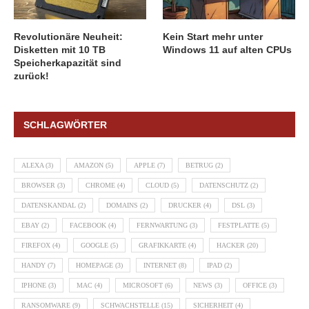
Revolutionäre Neuheit:
Kein Start mehr unter
Disketten mit 10 TB
Windows 11 auf alten CPUs
Speicherkapazität sind
zurück!
SCHLAGWÖRTER
ALEXA
(3)
AMAZON
(5)
APPLE
(7)
BETRUG
(2)
BROWSER
(3)
CHROME
(4)
CLOUD
(5)
DATENSCHUTZ
(2)
DATENSKANDAL
(2)
DOMAINS
(2)
DRUCKER
(4)
DSL
(3)
EBAY
(2)
FACEBOOK
(4)
FERNWARTUNG
(3)
FESTPLATTE
(5)
FIREFOX
(4)
GOOGLE
(5)
GRAFIKKARTE
(4)
HACKER
(20)
HANDY
(7)
HOMEPAGE
(3)
INTERNET
(8)
IPAD
(2)
IPHONE
(3)
MAC
(4)
MICROSOFT
(6)
NEWS
(3)
OFFICE
(3)
RANSOMWARE
(9)
SCHWACHSTELLE
(15)
SICHERHEIT
(4)