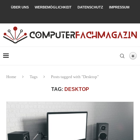
ÜBER UNS
WERBEMÖGLICHKEIT
DATENSCHUTZ
IMPRESSUM
Home
Tags
Posts tagged with "Desktop"
TAG:
DESKTOP