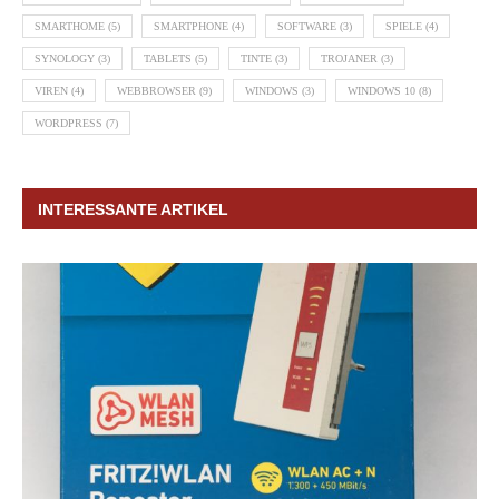
SMARTHOME
(5)
SMARTPHONE
(4)
SOFTWARE
(3)
SPIELE
(4)
SYNOLOGY
(3)
TABLETS
(5)
TINTE
(3)
TROJANER
(3)
VIREN
(4)
WEBBROWSER
(9)
WINDOWS
(3)
WINDOWS 10
(8)
WORDPRESS
(7)
INTERESSANTE ARTIKEL