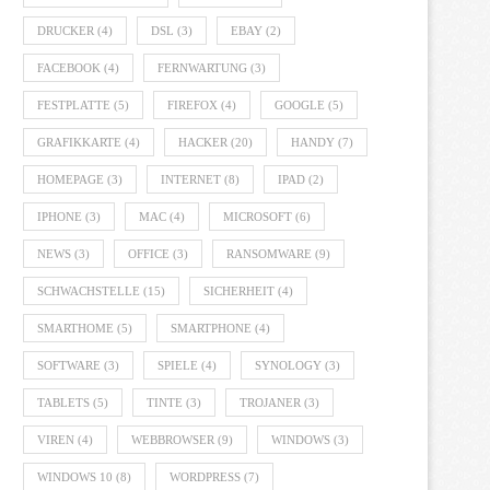
DRUCKER
(4)
DSL
(3)
EBAY
(2)
FACEBOOK
(4)
FERNWARTUNG
(3)
FESTPLATTE
(5)
FIREFOX
(4)
GOOGLE
(5)
GRAFIKKARTE
(4)
HACKER
(20)
HANDY
(7)
HOMEPAGE
(3)
INTERNET
(8)
IPAD
(2)
IPHONE
(3)
MAC
(4)
MICROSOFT
(6)
NEWS
(3)
OFFICE
(3)
RANSOMWARE
(9)
SCHWACHSTELLE
(15)
SICHERHEIT
(4)
SMARTHOME
(5)
SMARTPHONE
(4)
SOFTWARE
(3)
SPIELE
(4)
SYNOLOGY
(3)
TABLETS
(5)
TINTE
(3)
TROJANER
(3)
VIREN
(4)
WEBBROWSER
(9)
WINDOWS
(3)
WINDOWS 10
(8)
WORDPRESS
(7)