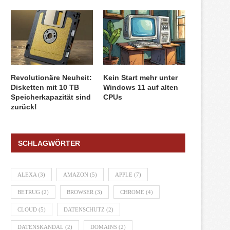
Revolutionäre Neuheit:
Kein Start mehr unter
Disketten mit 10 TB
Windows 11 auf alten
Speicherkapazität sind
CPUs
zurück!
SCHLAGWÖRTER
ALEXA
(3)
AMAZON
(5)
APPLE
(7)
BETRUG
(2)
BROWSER
(3)
CHROME
(4)
CLOUD
(5)
DATENSCHUTZ
(2)
DATENSKANDAL
(2)
DOMAINS
(2)