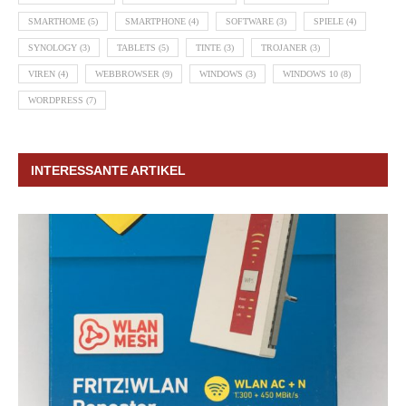
SMARTHOME
(5)
SMARTPHONE
(4)
SOFTWARE
(3)
SPIELE
(4)
SYNOLOGY
(3)
TABLETS
(5)
TINTE
(3)
TROJANER
(3)
VIREN
(4)
WEBBROWSER
(9)
WINDOWS
(3)
WINDOWS 10
(8)
WORDPRESS
(7)
INTERESSANTE ARTIKEL