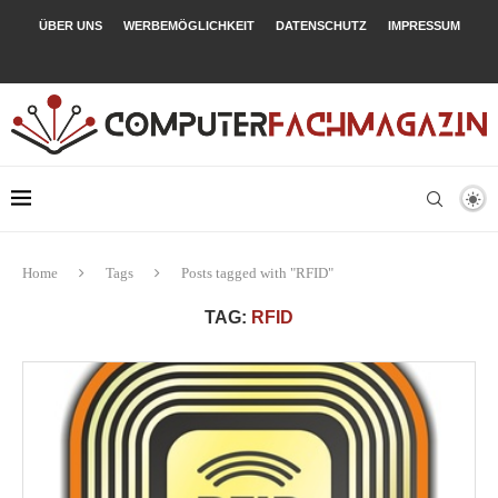
ÜBER UNS
WERBEMÖGLICHKEIT
DATENSCHUTZ
IMPRESSUM
Home
Tags
Posts tagged with "RFID"
TAG:
RFID