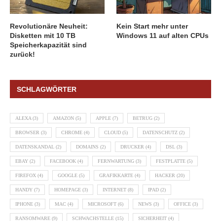
Revolutionäre Neuheit:
Kein Start mehr unter
Disketten mit 10 TB
Windows 11 auf alten CPUs
Speicherkapazität sind
zurück!
SCHLAGWÖRTER
ALEXA
(3)
AMAZON
(5)
APPLE
(7)
BETRUG
(2)
BROWSER
(3)
CHROME
(4)
CLOUD
(5)
DATENSCHUTZ
(2)
DATENSKANDAL
(2)
DOMAINS
(2)
DRUCKER
(4)
DSL
(3)
EBAY
(2)
FACEBOOK
(4)
FERNWARTUNG
(3)
FESTPLATTE
(5)
FIREFOX
(4)
GOOGLE
(5)
GRAFIKKARTE
(4)
HACKER
(20)
HANDY
(7)
HOMEPAGE
(3)
INTERNET
(8)
IPAD
(2)
IPHONE
(3)
MAC
(4)
MICROSOFT
(6)
NEWS
(3)
OFFICE
(3)
RANSOMWARE
(9)
SCHWACHSTELLE
(15)
SICHERHEIT
(4)