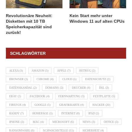
Revolutionäre Neuheit:
Kein Start mehr unter
Disketten mit 10 TB
Windows 11 auf alten CPUs
Speicherkapazität sind
zurück!
SCHLAGWÖRTER
ALEXA
(3)
AMAZON
(5)
APPLE
(7)
BETRUG
(2)
BROWSER
(3)
CHROME
(4)
CLOUD
(5)
DATENSCHUTZ
(2)
DATENSKANDAL
(2)
DOMAINS
(2)
DRUCKER
(4)
DSL
(3)
EBAY
(2)
FACEBOOK
(4)
FERNWARTUNG
(3)
FESTPLATTE
(5)
FIREFOX
(4)
GOOGLE
(5)
GRAFIKKARTE
(4)
HACKER
(20)
HANDY
(7)
HOMEPAGE
(3)
INTERNET
(8)
IPAD
(2)
IPHONE
(3)
MAC
(4)
MICROSOFT
(6)
NEWS
(3)
OFFICE
(3)
RANSOMWARE
(9)
SCHWACHSTELLE
(15)
SICHERHEIT
(4)