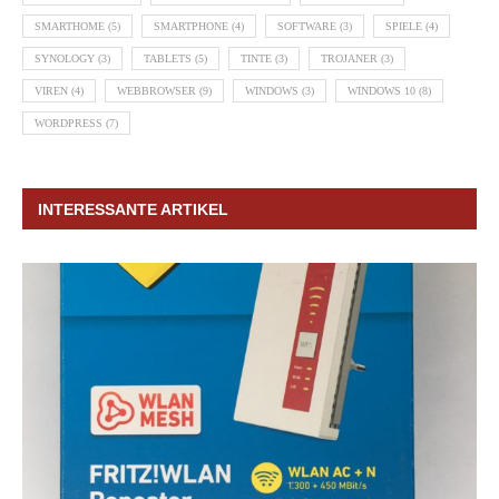
SMARTHOME
(5)
SMARTPHONE
(4)
SOFTWARE
(3)
SPIELE
(4)
SYNOLOGY
(3)
TABLETS
(5)
TINTE
(3)
TROJANER
(3)
VIREN
(4)
WEBBROWSER
(9)
WINDOWS
(3)
WINDOWS 10
(8)
WORDPRESS
(7)
INTERESSANTE ARTIKEL