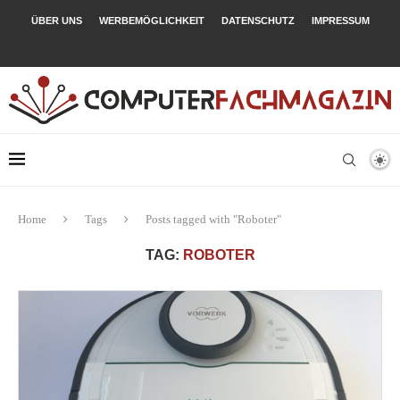
ÜBER UNS
WERBEMÖGLICHKEIT
DATENSCHUTZ
IMPRESSUM
Home
Tags
Posts tagged with "Roboter"
TAG:
ROBOTER