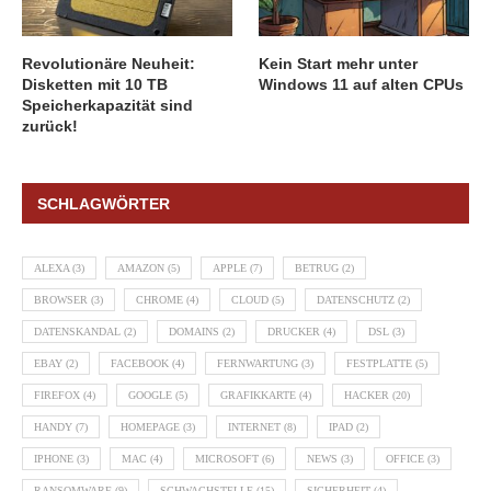
Revolutionäre Neuheit:
Kein Start mehr unter
Disketten mit 10 TB
Windows 11 auf alten CPUs
Speicherkapazität sind
zurück!
SCHLAGWÖRTER
ALEXA
(3)
AMAZON
(5)
APPLE
(7)
BETRUG
(2)
BROWSER
(3)
CHROME
(4)
CLOUD
(5)
DATENSCHUTZ
(2)
DATENSKANDAL
(2)
DOMAINS
(2)
DRUCKER
(4)
DSL
(3)
EBAY
(2)
FACEBOOK
(4)
FERNWARTUNG
(3)
FESTPLATTE
(5)
FIREFOX
(4)
GOOGLE
(5)
GRAFIKKARTE
(4)
HACKER
(20)
HANDY
(7)
HOMEPAGE
(3)
INTERNET
(8)
IPAD
(2)
IPHONE
(3)
MAC
(4)
MICROSOFT
(6)
NEWS
(3)
OFFICE
(3)
RANSOMWARE
(9)
SCHWACHSTELLE
(15)
SICHERHEIT
(4)