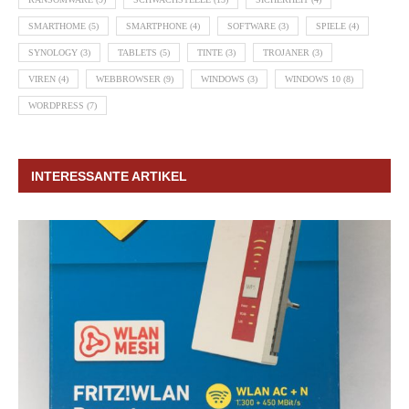
SMARTHOME
(5)
SMARTPHONE
(4)
SOFTWARE
(3)
SPIELE
(4)
SYNOLOGY
(3)
TABLETS
(5)
TINTE
(3)
TROJANER
(3)
VIREN
(4)
WEBBROWSER
(9)
WINDOWS
(3)
WINDOWS 10
(8)
WORDPRESS
(7)
INTERESSANTE ARTIKEL