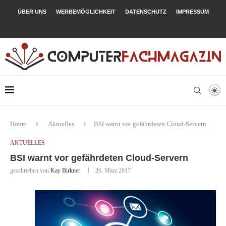
ÜBER UNS
WERBEMÖGLICHKEIT
DATENSCHUTZ
IMPRESSUM
Home
Aktuelles
BSI warnt vor gefährdeten Cloud-Servern
AKTUELLES
BSI warnt vor gefährdeten Cloud-Servern
geschrieben von
Kay Birkner
26. März 2017