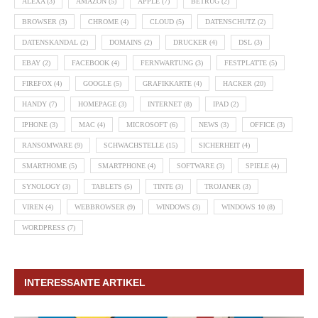
ALEXA
(3)
AMAZON
(5)
APPLE
(7)
BETRUG
(2)
BROWSER
(3)
CHROME
(4)
CLOUD
(5)
DATENSCHUTZ
(2)
DATENSKANDAL
(2)
DOMAINS
(2)
DRUCKER
(4)
DSL
(3)
EBAY
(2)
FACEBOOK
(4)
FERNWARTUNG
(3)
FESTPLATTE
(5)
FIREFOX
(4)
GOOGLE
(5)
GRAFIKKARTE
(4)
HACKER
(20)
HANDY
(7)
HOMEPAGE
(3)
INTERNET
(8)
IPAD
(2)
IPHONE
(3)
MAC
(4)
MICROSOFT
(6)
NEWS
(3)
OFFICE
(3)
RANSOMWARE
(9)
SCHWACHSTELLE
(15)
SICHERHEIT
(4)
SMARTHOME
(5)
SMARTPHONE
(4)
SOFTWARE
(3)
SPIELE
(4)
SYNOLOGY
(3)
TABLETS
(5)
TINTE
(3)
TROJANER
(3)
VIREN
(4)
WEBBROWSER
(9)
WINDOWS
(3)
WINDOWS 10
(8)
WORDPRESS
(7)
INTERESSANTE ARTIKEL