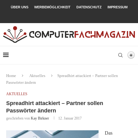
ÜBER UNS
WERBEMÖGLICHKEIT
DATENSCHUTZ
IMPRESSUM
Home
Aktuelles
Spreadhirt attackiert – Partner sollen
Passwörter ändern
AKTUELLES
Spreadhirt attackiert – Partner sollen
Passwörter ändern
geschrieben von
Kay Birkner
12. Januar 2017
Das