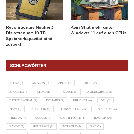
Revolutionäre Neuheit:
Kein Start mehr unter
Disketten mit 10 TB
Windows 11 auf alten CPUs
Speicherkapazität sind
zurück!
SCHLAGWÖRTER
ALEXA
(3)
AMAZON
(5)
APPLE
(7)
BETRUG
(2)
BROWSER
(3)
CHROME
(4)
CLOUD
(5)
DATENSCHUTZ
(2)
DATENSKANDAL
(2)
DOMAINS
(2)
DRUCKER
(4)
DSL
(3)
EBAY
(2)
FACEBOOK
(4)
FERNWARTUNG
(3)
FESTPLATTE
(5)
FIREFOX
(4)
GOOGLE
(5)
GRAFIKKARTE
(4)
HACKER
(20)
HANDY
(7)
HOMEPAGE
(3)
INTERNET
(8)
IPAD
(2)