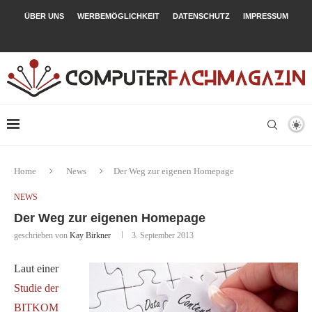
ÜBER UNS
WERBEMÖGLICHKEIT
DATENSCHUTZ
IMPRESSUM
Home
News
Der Weg zur eigenen Homepage
NEWS
Der Weg zur eigenen Homepage
geschrieben von
Kay Birkner
3. September 2013
Laut einer
Studie der
BITKOM