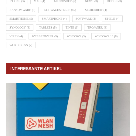
IPHONE
(3)
MAC
(4)
MICROSOFT
(6)
NEWS
(3)
OFFICE
(3)
RANSOMWARE
(9)
SCHWACHSTELLE
(15)
SICHERHEIT
(4)
SMARTHOME
(5)
SMARTPHONE
(4)
SOFTWARE
(3)
SPIELE
(4)
SYNOLOGY
(3)
TABLETS
(5)
TINTE
(3)
TROJANER
(3)
VIREN
(4)
WEBBROWSER
(9)
WINDOWS
(3)
WINDOWS 10
(8)
WORDPRESS
(7)
INTERESSANTE ARTIKEL