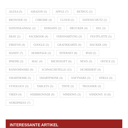
ALEXA
(3)
AMAZON
(5)
APPLE
(7)
BETRUG
(2)
BROWSER
(3)
CHROME
(4)
CLOUD
(5)
DATENSCHUTZ
(2)
DATENSKANDAL
(2)
DOMAINS
(2)
DRUCKER
(4)
DSL
(3)
EBAY
(2)
FACEBOOK
(4)
FERNWARTUNG
(3)
FESTPLATTE
(5)
FIREFOX
(4)
GOOGLE
(5)
GRAFIKKARTE
(4)
HACKER
(20)
HANDY
(7)
HOMEPAGE
(3)
INTERNET
(8)
IPAD
(2)
IPHONE
(3)
MAC
(4)
MICROSOFT
(6)
NEWS
(3)
OFFICE
(3)
RANSOMWARE
(9)
SCHWACHSTELLE
(15)
SICHERHEIT
(4)
SMARTHOME
(5)
SMARTPHONE
(4)
SOFTWARE
(3)
SPIELE
(4)
SYNOLOGY
(3)
TABLETS
(5)
TINTE
(3)
TROJANER
(3)
VIREN
(4)
WEBBROWSER
(9)
WINDOWS
(3)
WINDOWS 10
(8)
WORDPRESS
(7)
INTERESSANTE ARTIKEL