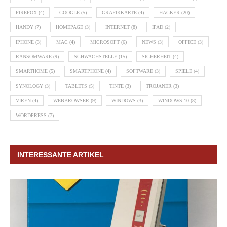
FIREFOX
(4)
GOOGLE
(5)
GRAFIKKARTE
(4)
HACKER
(20)
HANDY
(7)
HOMEPAGE
(3)
INTERNET
(8)
IPAD
(2)
IPHONE
(3)
MAC
(4)
MICROSOFT
(6)
NEWS
(3)
OFFICE
(3)
RANSOMWARE
(9)
SCHWACHSTELLE
(15)
SICHERHEIT
(4)
SMARTHOME
(5)
SMARTPHONE
(4)
SOFTWARE
(3)
SPIELE
(4)
SYNOLOGY
(3)
TABLETS
(5)
TINTE
(3)
TROJANER
(3)
VIREN
(4)
WEBBROWSER
(9)
WINDOWS
(3)
WINDOWS 10
(8)
WORDPRESS
(7)
INTERESSANTE ARTIKEL