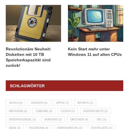
Revolutionäre Neuheit:
Kein Start mehr unter
Disketten mit 10 TB
Windows 11 auf alten CPUs
Speicherkapazität sind
zurück!
SCHLAGWÖRTER
ALEXA
(3)
AMAZON
(5)
APPLE
(7)
BETRUG
(2)
BROWSER
(3)
CHROME
(4)
CLOUD
(5)
DATENSCHUTZ
(2)
DATENSKANDAL
(2)
DOMAINS
(2)
DRUCKER
(4)
DSL
(3)
EBAY
(2)
FACEBOOK
(4)
FERNWARTUNG
(3)
FESTPLATTE
(5)