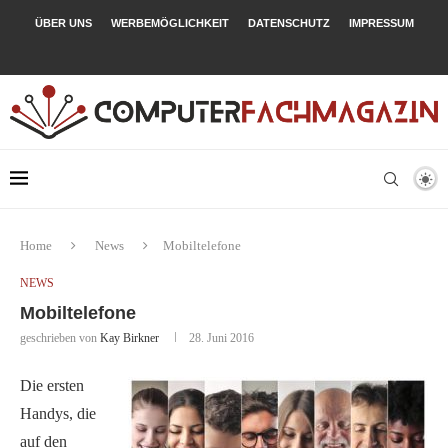
ÜBER UNS
WERBEMÖGLICHKEIT
DATENSCHUTZ
IMPRESSUM
Home
News
Mobiltelefone
NEWS
Mobiltelefone
geschrieben von
Kay Birkner
28. Juni 2016
Die ersten
Handys, die
auf den