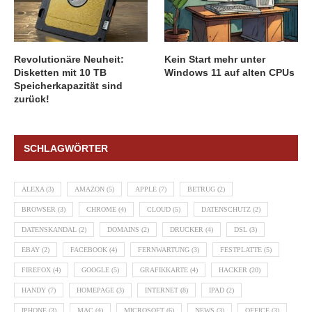
Revolutionäre Neuheit:
Kein Start mehr unter
Disketten mit 10 TB
Windows 11 auf alten CPUs
Speicherkapazität sind
zurück!
SCHLAGWÖRTER
ALEXA
(3)
AMAZON
(5)
APPLE
(7)
BETRUG
(2)
BROWSER
(3)
CHROME
(4)
CLOUD
(5)
DATENSCHUTZ
(2)
DATENSKANDAL
(2)
DOMAINS
(2)
DRUCKER
(4)
DSL
(3)
EBAY
(2)
FACEBOOK
(4)
FERNWARTUNG
(3)
FESTPLATTE
(5)
FIREFOX
(4)
GOOGLE
(5)
GRAFIKKARTE
(4)
HACKER
(20)
HANDY
(7)
HOMEPAGE
(3)
INTERNET
(8)
IPAD
(2)
IPHONE
(3)
MAC
(4)
MICROSOFT
(6)
NEWS
(3)
OFFICE
(3)