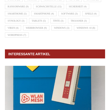
RANSOMWARE
(9)
SCHWACHSTELLE
(15)
SICHERHEIT
(4)
SMARTHOME
(5)
SMARTPHONE
(4)
SOFTWARE
(3)
SPIELE
(4)
SYNOLOGY
(3)
TABLETS
(5)
TINTE
(3)
TROJANER
(3)
VIREN
(4)
WEBBROWSER
(9)
WINDOWS
(3)
WINDOWS 10
(8)
WORDPRESS
(7)
INTERESSANTE ARTIKEL